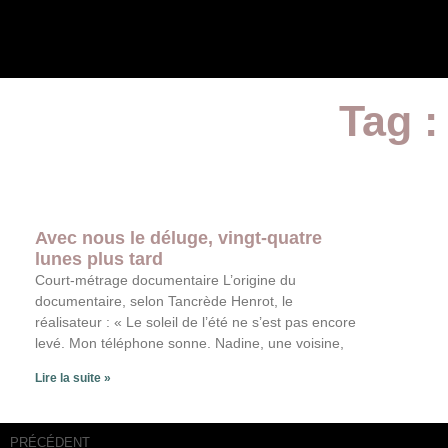
Tag :
Avec nous le déluge, vingt-quatre
lunes plus tard
Court-métrage documentaire L’origine du
documentaire, selon Tancrède Henrot, le
réalisateur : « Le soleil de l’été ne s’est pas encore
levé. Mon téléphone sonne. Nadine, une voisine,
Lire la suite »
PRÉCÉDENT