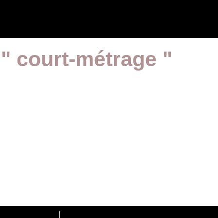
 "
court-métrage
"