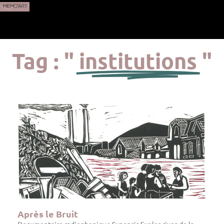
Tag : "
institutions
"
Après le Bruit