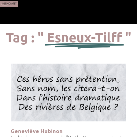
Tag : "
Esneux-Tilff
"
Geneviève Hubinon