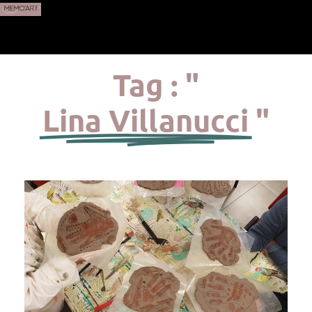
Tag : "
Lina Villanucci
"