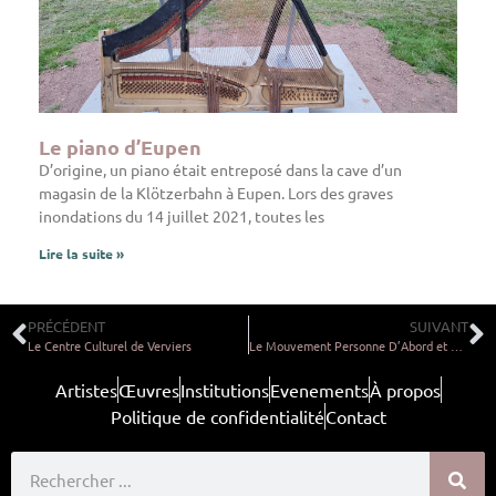
Le piano d’Eupen
D’origine, un piano était entreposé dans la cave d’un
magasin de la Klötzerbahn à Eupen. Lors des graves
inondations du 14 juillet 2021, toutes les
Lire la suite »
PRÉCÉDENT
SUIVANT
Le Centre Culturel de Verviers
Le Mouvement Personne D’Abord et Lina Villanucci
Artistes
Œuvres
Institutions
Evenements
À propos
Politique de confidentialité
Contact