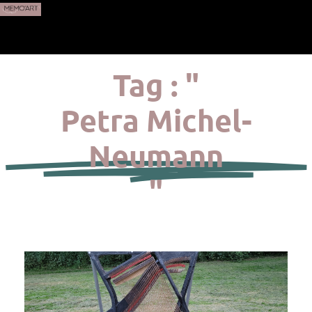
Tag : "
Petra Michel-
Neumann
"