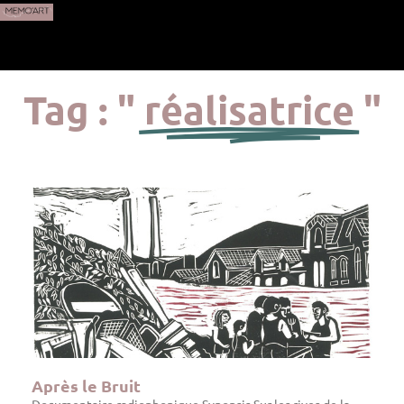
Tag : "
réalisatrice
"
Après le Bruit